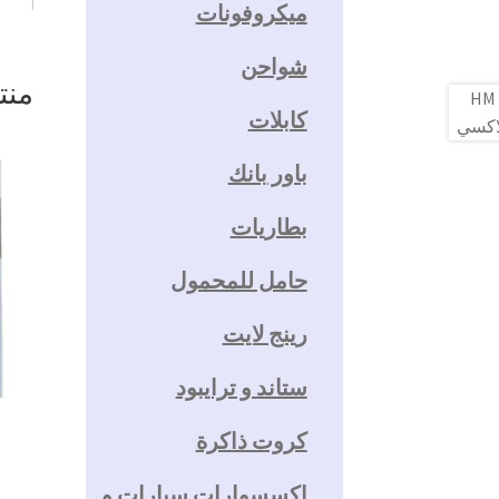
ميكروفونات
شواحن
منت
كابلات
باور بانك
بطاريات
حامل للمحمول
رينج لايت
ستاند و ترايبود
كروت ذاكرة
اكسسوارات سيارات و