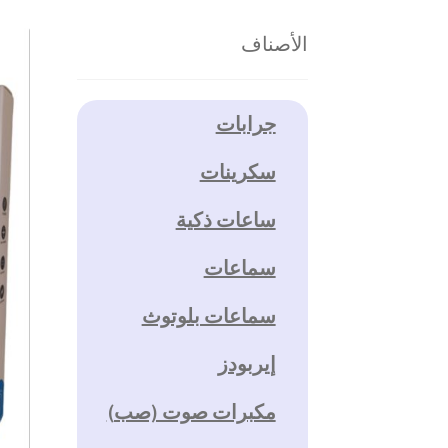
الأصناف
جرابات
سكرينات
ساعات ذكية
سماعات
سماعات بلوتوث
إيربودز
مكبرات صوت (صب)