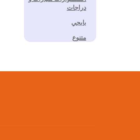
دراجات
بابجي
متنوع