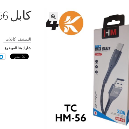
كابل 56 HM TC
🔍
التصنيف:
كابلات
شارك هذا الموضوع: