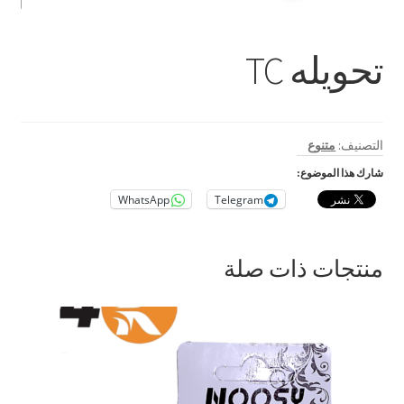
بطاريات
حامل للمحمول
تحويله TC
رينج لايت
ستاند و ترايبود
التصنيف:
متنوع
شارك هذا الموضوع:
كروت ذاكرة
WhatsApp
Telegram
اكسسوارات سيارات و دراجات
منتجات ذات صلة
بابجي
متنوع