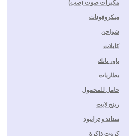
مكبرات صوت (صب)
ميكروفونات
شواحن
كابلات
باور بانك
بطاريات
حامل للمحمول
رينج لايت
ستاند و ترايبود
كروت ذاكرة