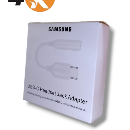
سماعات
سماعات بلوتوث
إيربودز
مكبرات صوت (صب)
ميكروفونات
شواحن
كابلات
باور بانك