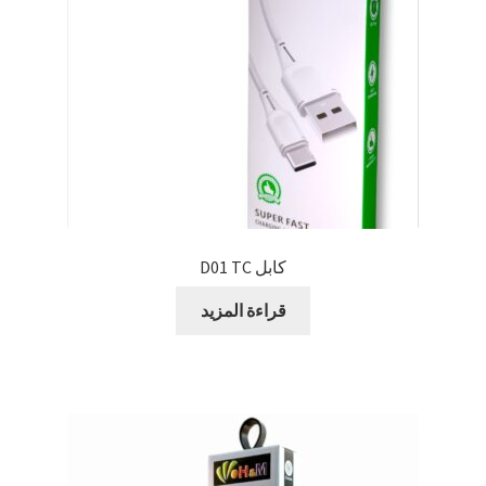
كابل D01 TC
قراءة المزيد