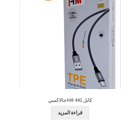
كابل HM 441جالاكسي
قراءة المزيد