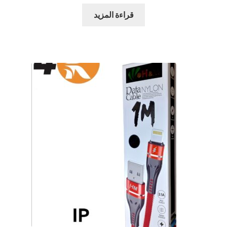
بطاريات
قراءة المزيد
حامل للمحمول
رينج لايت
ستاند و ترايبود
كروت ذاكرة
اكسسوارات سيارات و دراجات
بابجي
متنوع