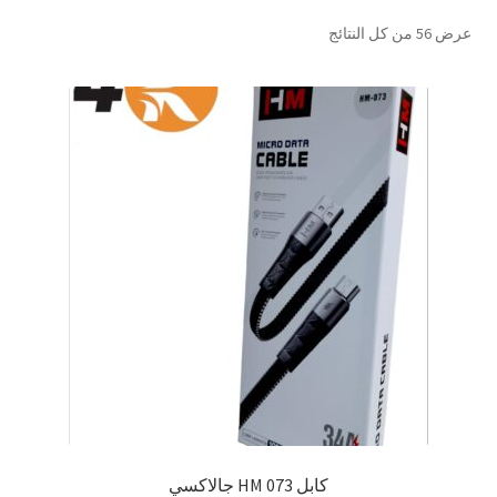
سماعات
عرض ⁦56⁩ من كل النتائج
سماعات بلوتوث
إيربودز
مكبرات صوت (صب)
ميكروفونات
شواحن
كابلات
باور بانك
كابل 073 HM جالاكسي