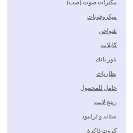
مكبرات صوت (صب)
ميكروفونات
شواحن
كابلات
باور بانك
بطاريات
حامل للمحمول
رينج لايت
ستاند و ترايبود
كروت ذاكرة