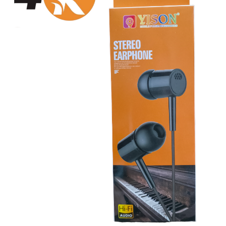
سماعات
سماعات بلوتوث
إيربودز
مكبرات صوت (صب)
ميكروفونات
شواحن
كابلات
باور بانك