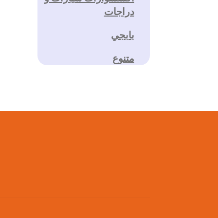
دراجات
بابجي
متنوع