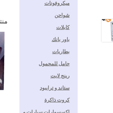
ميكروفونات
شواحن
منت
كابلات
باور بانك
بطاريات
حامل للمحمول
رينج لايت
ستاند و ترايبود
كروت ذاكرة
اكسسوارات سيارات و