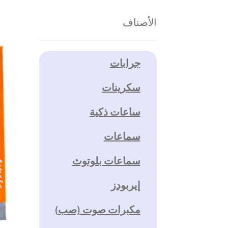
الأصناف
جرابات
سكرينات
ساعات ذكية
سماعات
سماعات بلوتوث
إيربودز
مكبرات صوت (صب)