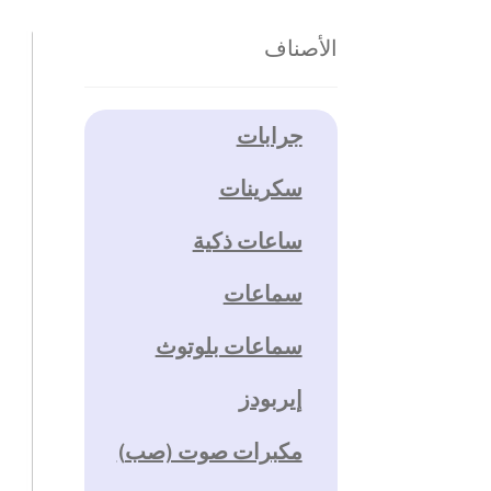
الأصناف
جرابات
سكرينات
ساعات ذكية
سماعات
سماعات بلوتوث
إيربودز
مكبرات صوت (صب)