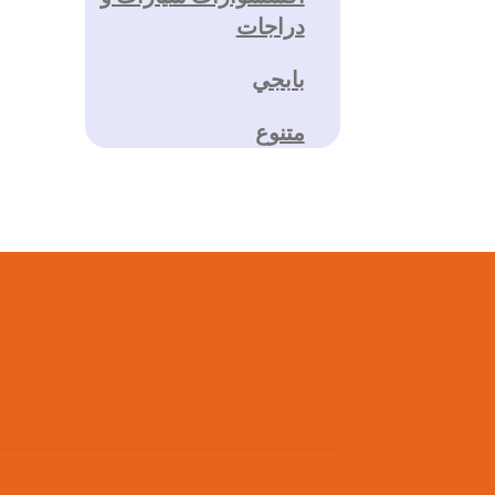
دراجات
بابجي
متنوع