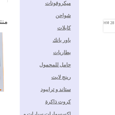
ميكروفونات
شواحن
منت
كابلات
باور بانك
بطاريات
حامل للمحمول
رينج لايت
ستاند و ترايبود
كروت ذاكرة
اكسسوارات سيارات و