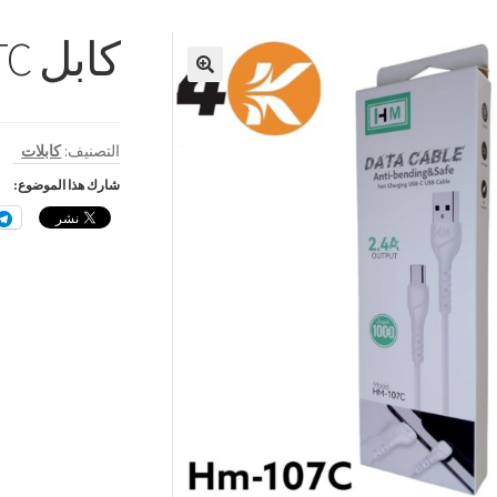
كابل HM 107 TC
🔍
التصنيف:
كابلات
شارك هذا الموضوع: