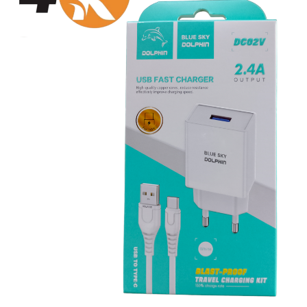
سماعات
سماعات بلوتوث
إيربودز
مكبرات صوت (صب)
ميكروفونات
شواحن
كابلات
باور بانك