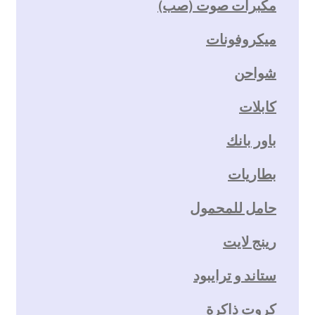
مكبرات صوت (صب)
ميكروفونات
شواحن
كابلات
باور بانك
بطاريات
حامل للمحمول
رينج لايت
ستاند و ترايبود
كروت ذاكرة