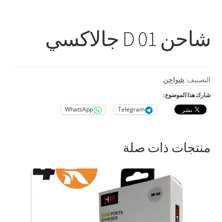
بطاريات
حامل للمحمول
شاحن D 01 جالاكسي
رينج لايت
ستاند و ترايبود
التصنيف:
شواحن
شارك هذا الموضوع:
كروت ذاكرة
WhatsApp
Telegram
اكسسوارات سيارات و دراجات
منتجات ذات صلة
بابجي
متنوع