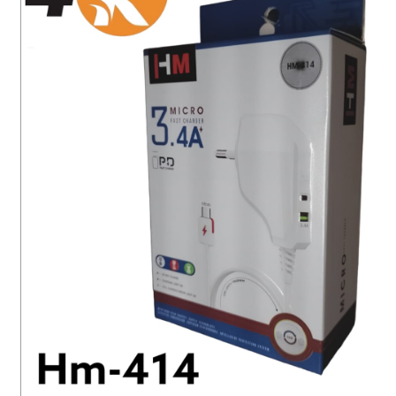
سماعات
سماعات بلوتوث
إيربودز
مكبرات صوت (صب)
ميكروفونات
شواحن
كابلات
باور بانك