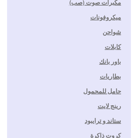
مكبرات صوت (صب)
ميكروفونات
شواحن
كابلات
باور بانك
بطاريات
حامل للمحمول
رينج لايت
ستاند و ترايبود
كروت ذاكرة