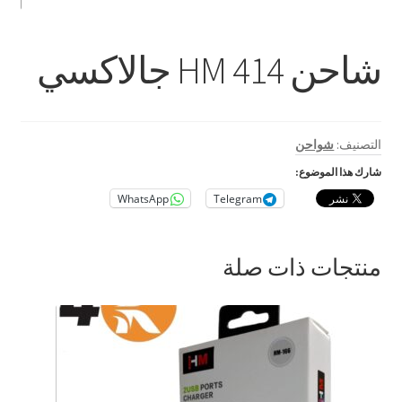
بطاريات
حامل للمحمول
شاحن 414 HM جالاكسي
رينج لايت
ستاند و ترايبود
التصنيف:
شواحن
شارك هذا الموضوع:
كروت ذاكرة
WhatsApp
Telegram
اكسسوارات سيارات و دراجات
منتجات ذات صلة
بابجي
متنوع