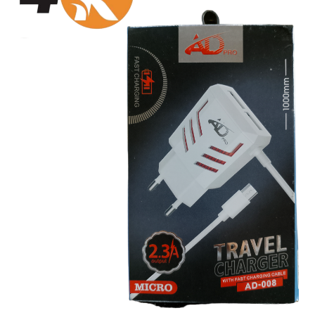
سماعات
سماعات بلوتوث
إيربودز
مكبرات صوت (صب)
ميكروفونات
شواحن
كابلات
باور بانك