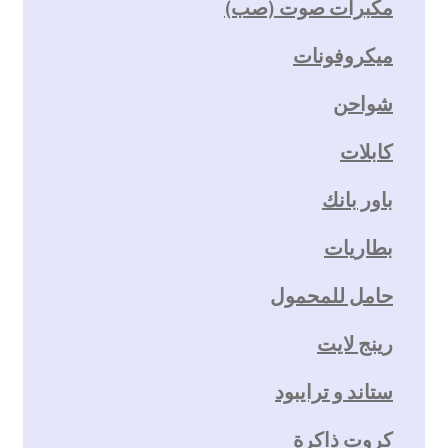
مكبرات صوت (صب)
ميكروفونات
شواحن
كابلات
باور بانك
بطاريات
حامل للمحمول
رينج لايت
ستاند و ترايبود
كروت ذاكرة