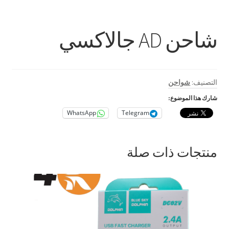
بطاريات
حامل للمحمول
شاحن AD جالاكسي
رينج لايت
ستاند و ترايبود
التصنيف:
شواحن
شارك هذا الموضوع:
كروت ذاكرة
WhatsApp
Telegram
اكسسوارات سيارات و دراجات
منتجات ذات صلة
بابجي
متنوع