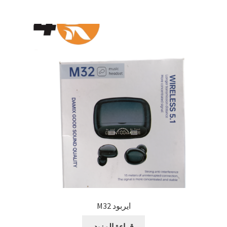
ايربود M32
قراءة المزيد