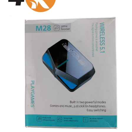
سماعات
سماعات بلوتوث
إيربودز
مكبرات صوت (صب)
ميكروفونات
شواحن
كابلات
باور بانك