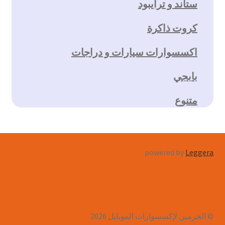
ستاند و ترايبود
كروت ذاكرة
اكسسوارات سيارات و دراجات
بابجي
متنوع
powered by
Leggera
© الحرمين لإكسسوارات الموبايل 2026