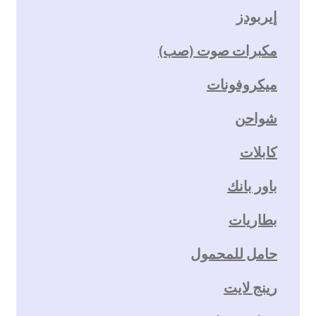
إيربودز
مكبرات صوت (صب)
ميكروفونات
شواحن
كابلات
باور بانك
بطاريات
حامل للمحمول
رينج لايت