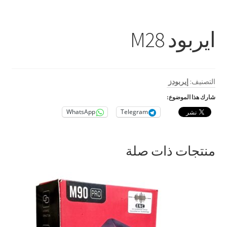
بطاريات
حامل للمحمول
ايربود M28
رينج لايت
ستاند و ترايبود
التصنيف:
إيربودز
شارك هذا الموضوع:
كروت ذاكرة
WhatsApp
Telegram
اكسسوارات سيارات و دراجات
منتجات ذات صلة
بابجي
متنوع