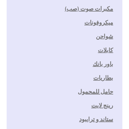
مكبرات صوت (صب)
ميكروفونات
شواحن
كابلات
باور بانك
بطاريات
حامل للمحمول
رينج لايت
ستاند و ترايبود