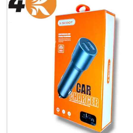
سماعات
سماعات بلوتوث
إيربودز
مكبرات صوت (صب)
ميكروفونات
شواحن
كابلات
باور بانك