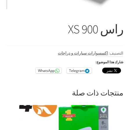
بطاريات
حامل للمحمول
راس XS 900
رينج لايت
ستاند و ترايبود
التصنيف:
اكسسوارات سيارات و دراجات
كروت ذاكرة
شارك هذا الموضوع:
WhatsApp
Telegram
اكسسوارات سيارات و دراجات
منتجات ذات صلة
بابجي
متنوع